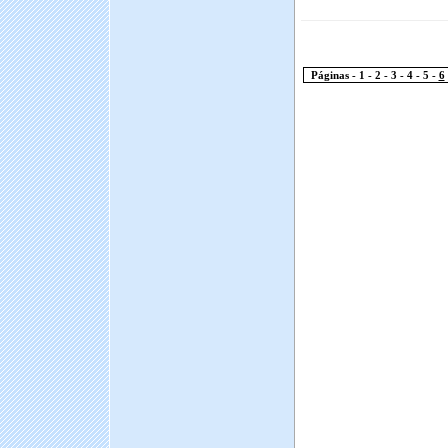
Páginas -
1
-
2
-
3
-
4
-
5
-
6