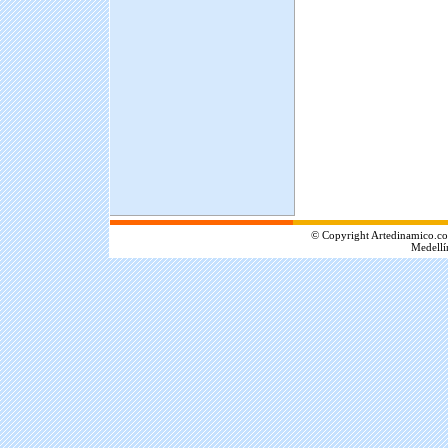
.
© Copyright Artedinamico.co
Medellí