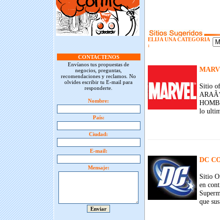
ELIJA UNA CATEGORIA
:
CONTACTENOS
Envíanos tus propuestas de
MARV
negocios, preguntas,
recomendaciones y reclamos. No
olvides escribir tu E-mail para
Sitio 
responderte.
ARAÃ‘
Nombre:
HOMBRE
lo ulti
País:
Ciudad:
E-mail:
DC C
Mensaje:
Sitio O
en cont
Superma
que sus