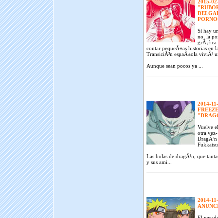
2015-02
"RUBOR
DELGAD
PORNO
Si hay un
no, la po
grÃ¡fica 
contar pequeÃ±as historias en l
TransiciÃ³n espaÃ±ola viviÃ³ u
Aunque sean pocos ya ...
2014-11
FREEZE
"DRAGO
Vuelve el
otra vez-
DragÃ³n 
Fukkatsu
Las bolas de dragÃ³n, que tant
y sus ami...
2014-11
ANUNCI
El pasad