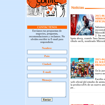
2015-06
MIRROR
OFICI
Sabemos 
CONTACTENOS
encontrab
Envíanos tus propuestas de
Mirrorâ€
negocios, preguntas,
2. Sin e
recomendaciones y reclamos. No
hasta ahora, cuando Sara Janss
olvides escribir tu E-mail para
tÃ­tulo serÃ¡ nombrado Mirror
responderte.
Nombre:
País:
2015-04
EL SUE
Ciudad:
DRAGON
Os lo jur
E-mail:
nueva se
Escribo e
Mensaje:
web oficial del estudio de ani
la producciÃ³n de un nuevo ani
pa...