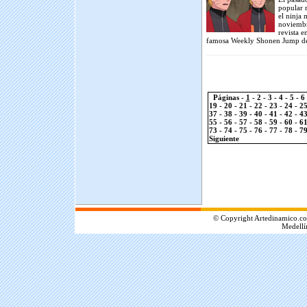
popular 
el ninja 
noviembr
revista e
famosa Weekly Shonen Jump de 
Páginas -
1
-
2
-
3
-
4
-
5
-
6
19
-
20
-
21
-
22
-
23
-
24
-
2
37
-
38
-
39
-
40
-
41
-
42
-
4
55
-
56
-
57
-
58
-
59
-
60
-
6
73
-
74
-
75
-
76
-
77
-
78
-
7
Siguiente
.
© Copyright Artedinamico.co
Medellí