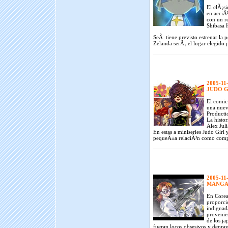
El clÃ¡s
en acciÃ³
con un r
Shibasa 
SeÂ tiene previsto estrenar la 
Zelanda serÃ¡ el lugar elegido p
2005-11
JUDO G
El comic 
una nuev
Producti
La histor
Alex Juli
En estas a miniseries Judo Girl 
pequeÃ±a relaciÃ³n como comp
2005-11
MANGA
En Corea
proporcio
indignad
provenien
de los ja
fueran locos obsesivos y deprav