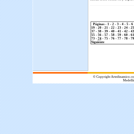
Páginas -
1
-
2
-
3
-
4
-
5
-
6
19
-
20
-
21
-
22
-
23
-
24
-
2
37
-
38
-
39
-
40
-
41
-
42
-
4
55
-
56
-
57
-
58
-
59
-
60
-
6
73
-
74
-
75
-
76
-
77
-
78
-
7
Siguiente
.
© Copyright Artedinamico.co
Medellí