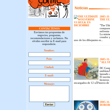
2005-11
THE UL
"The Ult
compuest
CONTACTENOS
enfrenta
Envíanos tus propuestas de
La minis
negocios, preguntas,
creador y
recomendaciones y reclamos. No
uno de los dibujantes es...
olvides escribir tu E-mail para
responderte.
Nombre:
País:
2005-11
"ALL S
Ciudad:
DC Comic
emblemÃ¡
lanzado a
E-mail:
El escrit
hicieron
encargados de 12 nÃºmeros de "
Mensaje:
2005-11
DORORO