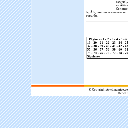
especial
en Ã©ste 
Conquero
JapÃ³n, con nuevas escenas no 
corta du...
Páginas -
1
-
2
-
3
-
4
-
5
-
6
19
-
20
-
21
-
22
-
23
-
24
-
2
37
-
38
-
39
-
40
-
41
-
42
-
4
55
-
56
-
57
-
58
-
59
-
60
-
6
73
-
74
-
75
-
76
-
77
-
78
-
7
Siguiente
.
© Copyright Artedinamico.co
Medellí