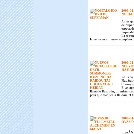
2006-01
NOSTAL
Antes qu
de Super
espectado
imparabl
La segun
la venta en un juego completo 
2006-01
NUEVOS
HA RAI
Atlus ha
PlayStat
Chouryo
El antag
llamado Rasputin, un misterios
para que ataquen a Raidou, el h
2006-01
OVAS D
El prÃ³x