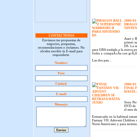
2006-01
DRAGON
NINTEN
CONTACTENOS
Atari y B
Envíanos tus propuestas de
primer j
negocios, preguntas,
DS. La s
recomendaciones y reclamos. No
para GBA traslada a la nueva p
olvides escribir tu E-mail para
Goku y compaÃ±Ã­a con grÃ¡fic
responderte.
Las dos pan...
Nombre:
País:
Ciudad:
2006-01
FINAL 
HASTA 
E-mail:
Sony Pic
Mensaje:
DVD de l
el mes de
Enmarcado en la habitual estrat
Fantasy VII: Adevent Children 
Norte Americano y para terminar