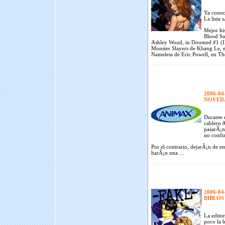
Ya conoc
La lista 
Mejor his
Blood So
Ashley Wood, in Doomed #1 (
Monster Slayers de Khang Le, e
Nameless de Eric Powell, en Th
2006-04
NOVED
Durante e
cablero 
pasarÃ¡n
no confi
Por el contrario, dejarÃ¡n de em
harÃ¡n una ...
2006-04
BIBLOS
La editor
poco la b