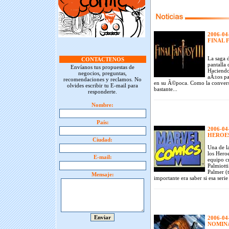
2006-04
FINAL F
La saga 
CONTACTENOS
pantalla 
Envíanos tus propuestas de
Haciendo
negocios, preguntas,
aÃ±os pa
recomendaciones y reclamos. No
en su Ã©poca. Como la conversi
olvides escribir tu E-mail para
bastante...
responderte.
Nombre:
País:
2006-04
HEROES
Ciudad:
Una de la
los Hero
E-mail:
equipo c
Palmiotti
Palmer (t
Mensaje:
importante era saber si esa serie
2006-04
NOMINA