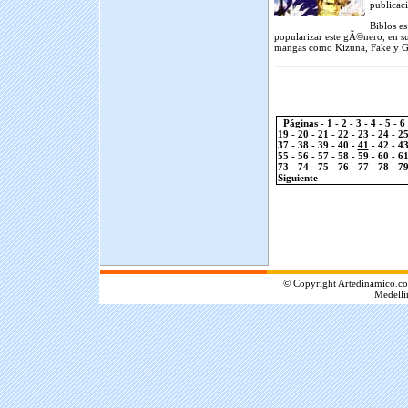
publicaci
Biblos es
popularizar este gÃ©nero, en su
mangas como Kizuna, Fake y Go
Páginas -
1
-
2
-
3
-
4
-
5
-
6
19
-
20
-
21
-
22
-
23
-
24
-
2
37
-
38
-
39
-
40
-
41
-
42
-
4
55
-
56
-
57
-
58
-
59
-
60
-
6
73
-
74
-
75
-
76
-
77
-
78
-
7
Siguiente
.
© Copyright Artedinamico.co
Medellí