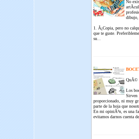
No exis
artÃ­cu
profesi
dibujo,
1. Â¡Copia, pero no calq
que te guste. Preferiblem
su...
BOCE
QuÃ© es
Los boc
Sirven 
proporcionado, ni muy g
parte de la hoja que noso
En mi opiniÃ³n, es una fa
evitamos darnos cuenta de 