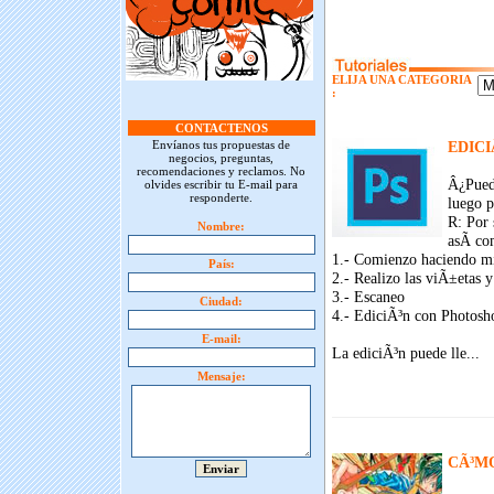
ELIJA UNA CATEGORIA
:
CONTACTENOS
Envíanos tus propuestas de
EDIC
negocios, preguntas,
recomendaciones y reclamos. No
Â¿Pued
olvides escribir tu E-mail para
responderte.
luego p
R: Por 
Nombre:
asÃ­ co
1.- Comienzo haciendo mi
País:
2.- Realizo las viÃ±etas y
3.- Escaneo
Ciudad:
4.- EdiciÃ³n con Photosh
E-mail:
La ediciÃ³n puede lle...
Mensaje:
CÃ³M