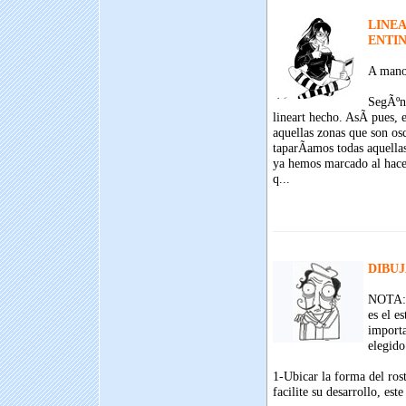
LINE
ENTI
A man
SegÃºn 
lineart hecho. AsÃ­ pues, e
aquellas zonas que son os
taparÃ­amos todas aquellas 
ya hemos marcado al hacer
q...
DIBU
NOTA: 
es el es
importa
elegido
1-Ubicar la forma del ro
facilite su desarrollo, es